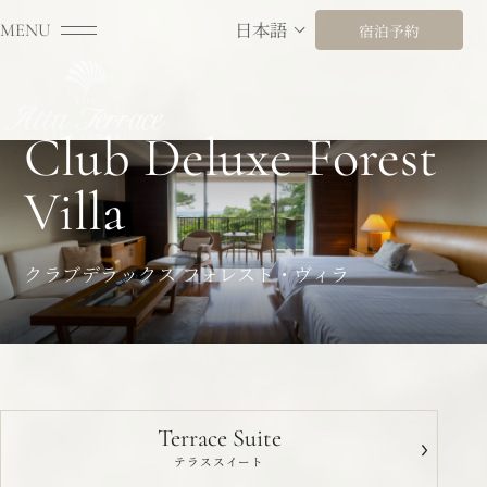
コンテ
ンツに
日本語
MENU
宿泊予約
進む
日本語
English
Club Deluxe Forest
Villa
クラブデラックス フォレスト・ヴィラ
Terrace Suite
テラススイート