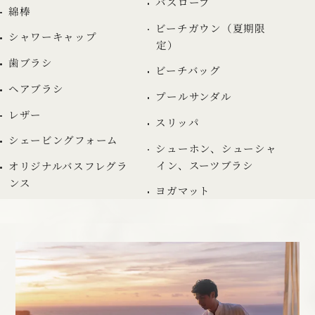
バスローブ
綿棒
ビーチガウン（夏期限
シャワーキャップ
定）
歯ブラシ
ビーチバッグ
ヘアブラシ
プールサンダル
レザー
スリッパ
シェービングフォーム
シューホン、シューシャ
イン、スーツブラシ
オリジナルバスフレグラ
ンス
ヨガマット